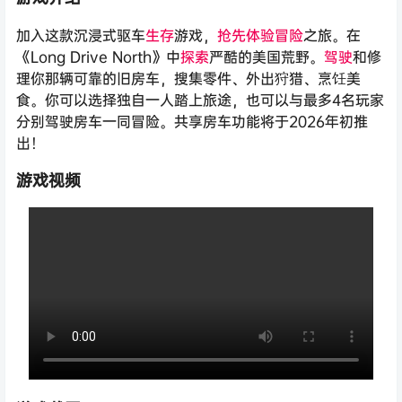
加入这款沉浸式驱车
生存
游戏，
抢先体验
冒险
之旅。在
《Long Drive North》中
探索
严酷的美国荒野。
驾驶
和修
理你那辆可靠的旧房车，搜集零件、外出狩猎、烹饪美
食。你可以选择独自一人踏上旅途，也可以与最多4名玩家
分别驾驶房车一同冒险。共享房车功能将于2026年初推
出！
游戏视频