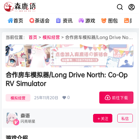
首页
茶话会
资讯
游戏
图包
美
当前位置：
首页
>
模拟经营
> 合作房车模拟器/Long Drive North: Co-Op RV Simulator
合作房车模拟器/Long Drive North: Co-Op
RV Simulator
0
25年11月20日
模拟经营
前往下载
森语
关注
私信
闪亮明星
游戏介绍