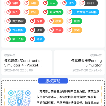
冒险
制作
单人
合作
后末日
多人
射击
开放世界
开放世界生存制作
抢先体验
探索
模拟
氛围
汽车模拟
沙盒
生存
竞速
第一人称
驾驶
模拟经营
模拟经营
模拟建筑4/Construction
停车模拟器/Parking
Simulator 4 - Pocket
Simulator
Edition
2025-11-18 22:38:08
2025-11-20 23:24:46
版权声明
站内部分内容由互联网用户自发贡献，该文观点
仅代表作者本人。本站仅提供网络资源分享服务，
不拥有所有权，不承担相关法律责任。如发现本站