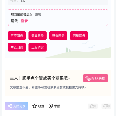
格式：
zip
您当前的等级为
游客
请先
登录
百度网盘
天翼网盘
迅雷网盘
阿里网盘
夸克网盘
正版购买
主人！顺手点个赞或买个糖果吧~
给TA买糖
文章整理不易，希望小可爱萌多多点赞或投糖果支持哦~
0
0
海报分享
收藏
举报