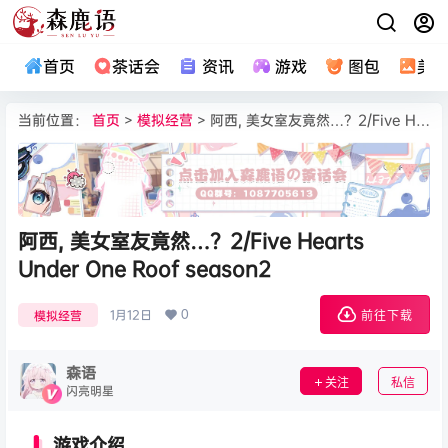
首页
茶话会
资讯
游戏
图包
美
当前位置：
首页
>
模拟经营
> 阿西, 美女室友竟然…？2/Five Hearts Under One Roof season2
阿西, 美女室友竟然…？2/Five Hearts
Under One Roof season2
0
1月12日
模拟经营
前往下载
森语
关注
私信
闪亮明星
游戏介绍