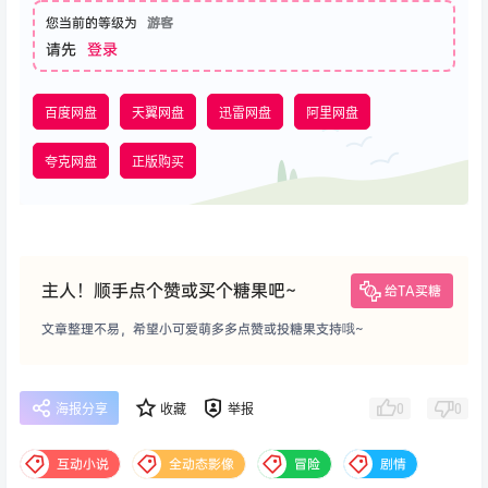
您当前的等级为
游客
请先
登录
百度网盘
天翼网盘
迅雷网盘
阿里网盘
夸克网盘
正版购买
主人！顺手点个赞或买个糖果吧~
给TA买糖
文章整理不易，希望小可爱萌多多点赞或投糖果支持哦~
0
0
海报分享
收藏
举报
互动小说
全动态影像
冒险
剧情