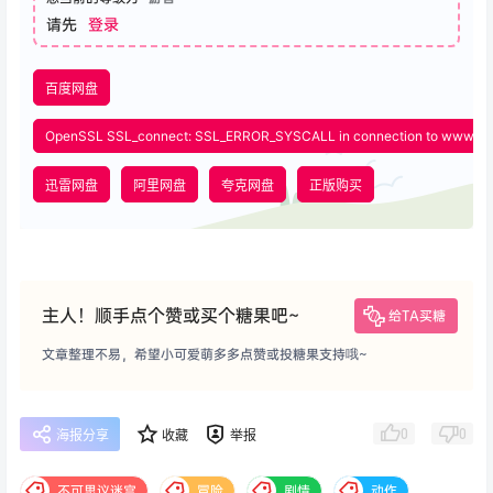
请先
登录
百度网盘
OpenSSL SSL_connect: SSL_ERROR_SYSCALL in connection to www.x
迅雷网盘
阿里网盘
夸克网盘
正版购买
主人！顺手点个赞或买个糖果吧~
给TA买糖
文章整理不易，希望小可爱萌多多点赞或投糖果支持哦~
0
0
海报分享
收藏
举报
不可思议迷宫
冒险
剧情
动作