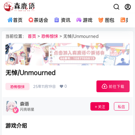
首页
茶话会
资讯
游戏
图包
美
当前位置：
首页
>
恐怖惊悚
> 无悼/Unmourned
无悼/Unmourned
0
25年11月19日
恐怖惊悚
前往下载
森语
关注
私信
闪亮明星
游戏介绍