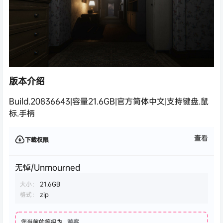
版本介绍
Build.20836643|容量21.6GB|官方简体中文|支持键盘.鼠
标.手柄
查看
下载权限
无悼/Unmourned
大小：
21.6GB
格式：
zip
您当前的等级为
游客