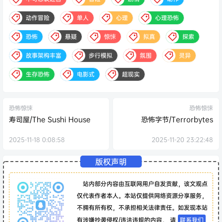
动作冒险
单人
心理
心理恐怖
恐怖
悬疑
惊悚
拟真
探索
故事架构丰富
步行模拟
氛围
灵异
生存恐怖
电影式
超现实
恐怖惊悚
恐怖惊悚
寿司屋/The Sushi House
恐怖字节/Terrorbytes
2025-11-18 0:08:58
2025-11-20 23:22:48
版权声明
站内部分内容由互联网用户自发贡献，该文观点
仅代表作者本人。本站仅提供网络资源分享服务，
不拥有所有权，不承担相关法律责任。如发现本站
有涉嫌抄袭侵权/违法违规的内容， 请
联系我们