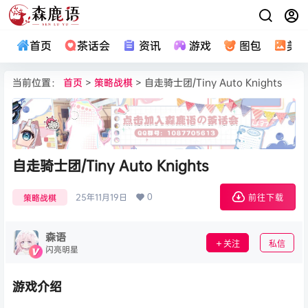
首页
茶话会
资讯
游戏
图包
美
当前位置：
首页
>
策略战棋
> 自走骑士团/Tiny Auto Knights
自走骑士团/Tiny Auto Knights
0
25年11月19日
策略战棋
前往下载
森语
关注
私信
闪亮明星
游戏介绍