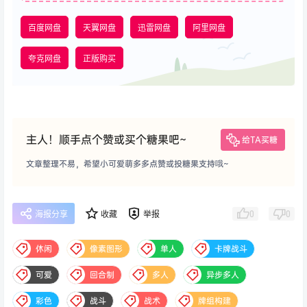
百度网盘
天翼网盘
迅雷网盘
阿里网盘
夸克网盘
正版购买
主人！顺手点个赞或买个糖果吧~
给TA买糖
文章整理不易，希望小可爱萌多多点赞或投糖果支持哦~
0
0
海报分享
收藏
举报
休闲
像素图形
单人
卡牌战斗
可爱
回合制
多人
异步多人
彩色
战斗
战术
牌组构建