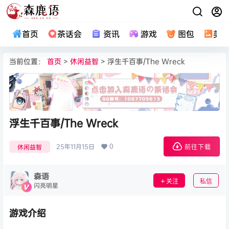
首页
茶话会
资讯
游戏
图包
美
当前位置：
首页
>
休闲益智
> 浮生千百事/The Wreck
浮生千百事/The Wreck
0
25年11月15日
休闲益智
前往下载
森语
关注
私信
闪亮明星
游戏介绍