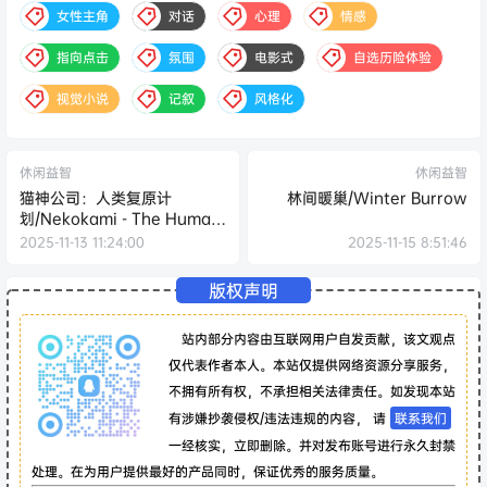
女性主角
对话
心理
情感
指向点击
氛围
电影式
自选历险体验
视觉小说
记叙
风格化
休闲益智
休闲益智
猫神公司：人类复原计
林间暖巢/Winter Burrow
划/Nekokami - The Human
Restoration Project
2025-11-13 11:24:00
2025-11-15 8:51:46
版权声明
站内部分内容由互联网用户自发贡献，该文观点
仅代表作者本人。本站仅提供网络资源分享服务，
不拥有所有权，不承担相关法律责任。如发现本站
有涉嫌抄袭侵权/违法违规的内容， 请
联系我们
一经核实，立即删除。并对发布账号进行永久封禁
处理。在为用户提供最好的产品同时，保证优秀的服务质量。