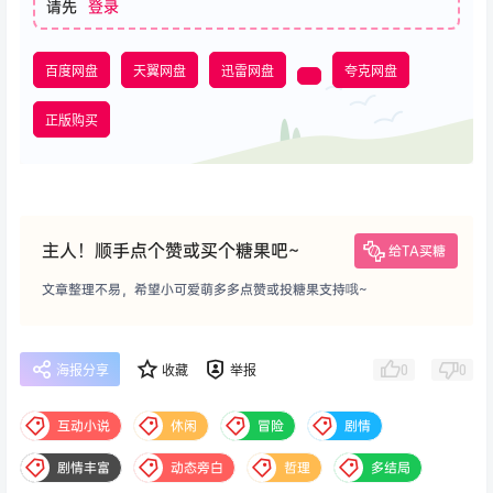
请先
登录
百度网盘
天翼网盘
迅雷网盘
夸克网盘
正版购买
主人！顺手点个赞或买个糖果吧~
给TA买糖
文章整理不易，希望小可爱萌多多点赞或投糖果支持哦~
0
0
海报分享
收藏
举报
互动小说
休闲
冒险
剧情
剧情丰富
动态旁白
哲理
多结局