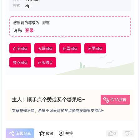
格式：
zip
您当前的等级为
游客
请先
登录
百度网盘
天翼网盘
迅雷网盘
阿里网盘
夸克网盘
正版购买
主人！顺手点个赞或买个糖果吧~
给TA买糖
文章整理不易，希望小可爱萌多多点赞或投糖果支持哦~
0
0
海报分享
收藏
举报