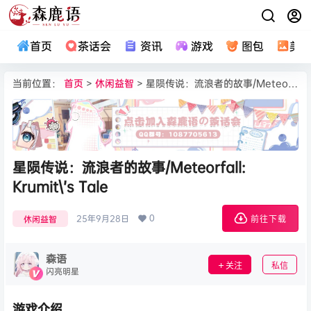
首页
茶话会
资讯
游戏
图包
美
当前位置：
首页
>
休闲益智
> 星陨传说：流浪者的故事/Meteorfall: Krumit\’s Tale
星陨传说：流浪者的故事/Meteorfall:
Krumit\’s Tale
0
25年9月28日
休闲益智
前往下载
森语
关注
私信
闪亮明星
游戏介绍