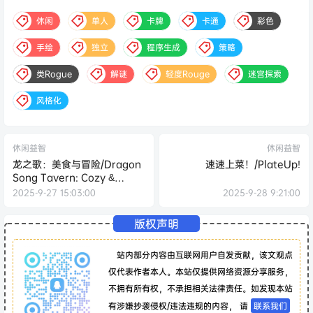
休闲
单人
卡牌
卡通
彩色
手绘
独立
程序生成
策略
类Rogue
解谜
轻度Rouge
迷宫探索
风格化
休闲益智
休闲益智
龙之歌：美食与冒险/Dragon
速速上菜！/PlateUp!
Song Tavern: Cozy &
Adventurous
2025-9-27 15:03:00
2025-9-28 9:21:00
版权声明
站内部分内容由互联网用户自发贡献，该文观点
仅代表作者本人。本站仅提供网络资源分享服务，
不拥有所有权，不承担相关法律责任。如发现本站
有涉嫌抄袭侵权/违法违规的内容， 请
联系我们