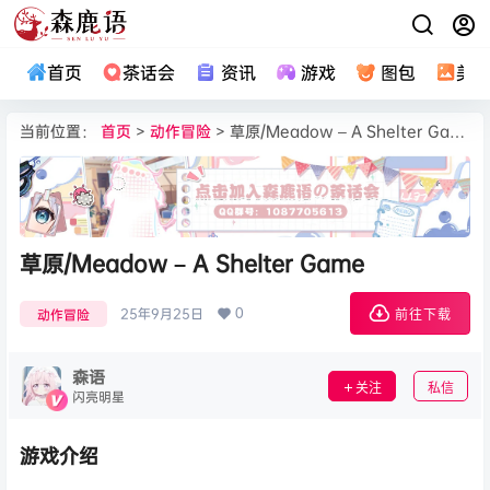
首页
茶话会
资讯
游戏
图包
美
当前位置：
首页
>
动作冒险
> 草原/Meadow – A Shelter Game
草原/Meadow – A Shelter Game
0
25年9月25日
动作冒险
前往下载
森语
关注
私信
闪亮明星
游戏介绍