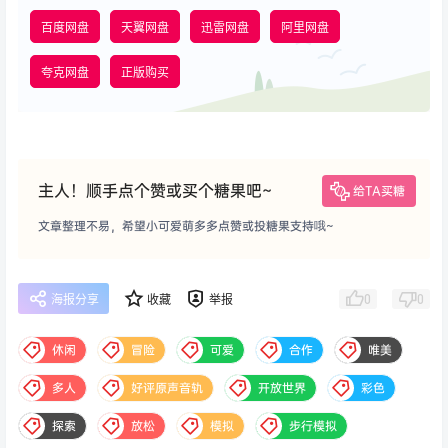
百度网盘
天翼网盘
迅雷网盘
阿里网盘
夸克网盘
正版购买
主人！顺手点个赞或买个糖果吧~
给TA买糖
文章整理不易，希望小可爱萌多多点赞或投糖果支持哦~
0
0
海报分享
收藏
举报
休闲
冒险
可爱
合作
唯美
多人
好评原声音轨
开放世界
彩色
探索
放松
模拟
步行模拟