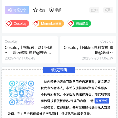
0
0
海报分享
收藏
举报
Cosplay
Momoko葵葵
碧蓝航线
Cosplay
Cosplay
Cosplay｜指挥官，欢迎回港
Cosplay｜Nikke:胜利女神 毒
~！ ​​​ 碧蓝航线 樫野@樱落
蛇@萌芽丷
Selena_
2025-9-19 17:06:45
2025-9-28 17:06:39
版权声明
站内部分内容由互联网用户自发贡献，该文观点
仅代表作者本人。本站仅提供网络资源分享服务，
不拥有所有权，不承担相关法律责任。如发现本站
有涉嫌抄袭侵权/违法违规的内容， 请
联系我们
一经核实，立即删除。并对发布账号进行永久封禁
处理。在为用户提供最好的产品同时，保证优秀的服务质量。