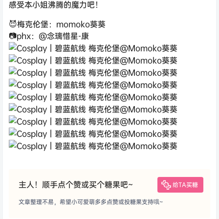
感受本小姐沸腾的魔力吧！
😈梅克伦堡：momoko葵葵
📷phx：@念璃惜星-康 ​​​
主人！顺手点个赞或买个糖果吧~
给TA买糖
文章整理不易，希望小可爱萌多多点赞或投糖果支持哦~