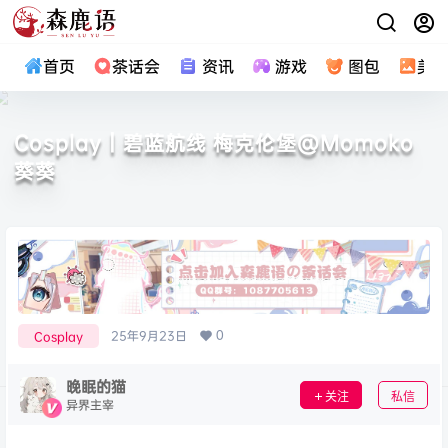
首页
茶话会
资讯
游戏
图包
美
Cosplay｜碧蓝航线 梅克伦堡@Momoko
葵葵
0
25年9月23日
Cosplay
晚眠的猫
关注
私信
异界主宰