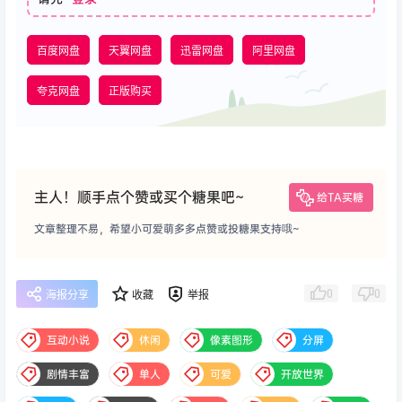
百度网盘
天翼网盘
迅雷网盘
阿里网盘
夸克网盘
正版购买
主人！顺手点个赞或买个糖果吧~
给TA买糖
文章整理不易，希望小可爱萌多多点赞或投糖果支持哦~
0
0
海报分享
收藏
举报
互动小说
休闲
像素图形
分屏
剧情丰富
单人
可爱
开放世界