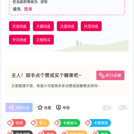
您当前的等级为
游客
请先
登录
百度网盘
天翼网盘
迅雷网盘
阿里网盘
夸克网盘
正版购买
主人！顺手点个赞或买个糖果吧~
给TA买糖
文章整理不易，希望小可爱萌多多点赞或投糖果支持哦~
0
0
海报分享
收藏
举报
休闲
单人
卡牌战斗
卡牌游戏