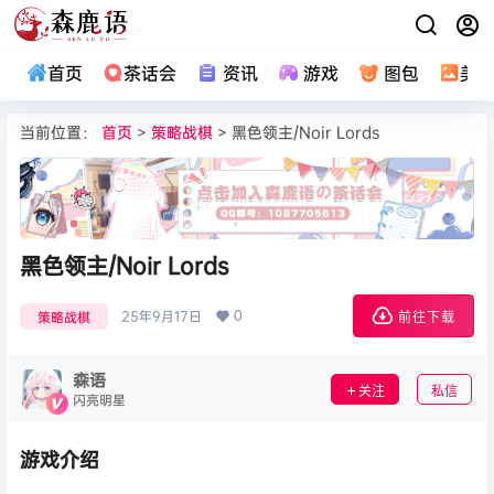
首页
茶话会
资讯
游戏
图包
美
当前位置：
首页
>
策略战棋
> 黑色领主/Noir Lords
黑色领主/Noir Lords
0
25年9月17日
策略战棋
前往下载
森语
关注
私信
闪亮明星
游戏介绍