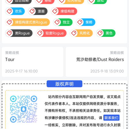
回合战略
悬疑
抢先体验
放松
欢乐
漫画
牌组构建
牌组构建式类Rogue
独立
策略
类Rogue
轻度Rogue
风格化
黑色
策略战棋
策略战棋
Taur
荒沙劫掠者/Dust Raiders
2025-9-17 16:10:00
2025-9-18 13:09:00
版权声明
站内部分内容由互联网用户自发贡献，该文观点
仅代表作者本人。本站仅提供网络资源分享服务，
不拥有所有权，不承担相关法律责任。如发现本站
有涉嫌抄袭侵权/违法违规的内容， 请
联系我们
一经核实，立即删除。并对发布账号进行永久封禁