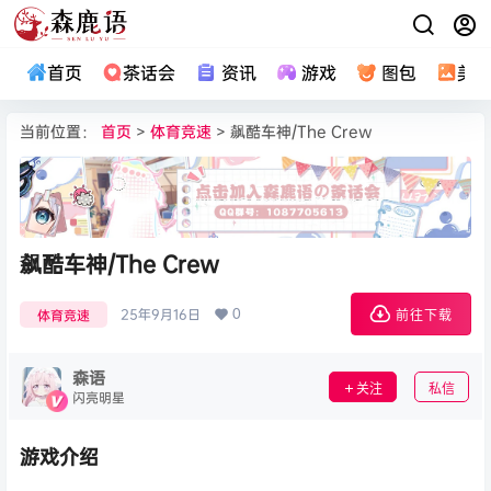
首页
茶话会
资讯
游戏
图包
美
当前位置：
首页
>
体育竞速
> 飙酷车神/The Crew
飙酷车神/The Crew
0
25年9月16日
体育竞速
前往下载
森语
关注
私信
闪亮明星
游戏介绍