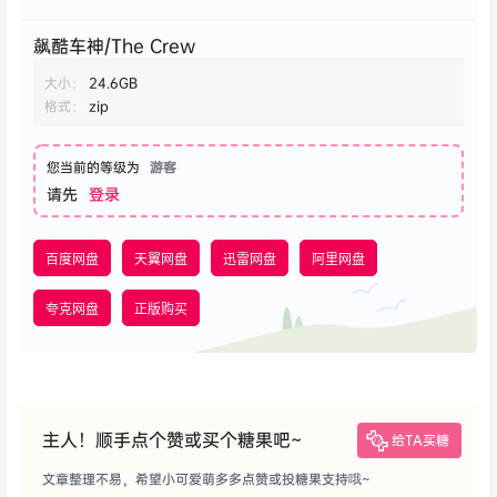
飙酷车神/The Crew
大小：
24.6GB
格式：
zip
您当前的等级为
游客
请先
登录
百度网盘
天翼网盘
迅雷网盘
阿里网盘
夸克网盘
正版购买
主人！顺手点个赞或买个糖果吧~
给TA买糖
文章整理不易，希望小可爱萌多多点赞或投糖果支持哦~