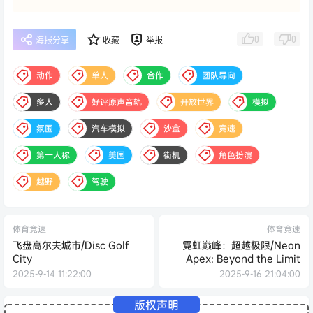
0
0
海报分享
收藏
举报
动作
单人
合作
团队导向
多人
好评原声音轨
开放世界
模拟
氛围
汽车模拟
沙盒
竞速
第一人称
美国
街机
角色扮演
越野
驾驶
体育竞速
体育竞速
飞盘高尔夫城市/Disc Golf
霓虹巅峰：超越极限/Neon
City
Apex: Beyond the Limit
2025-9-14 11:22:00
2025-9-16 21:04:00
版权声明