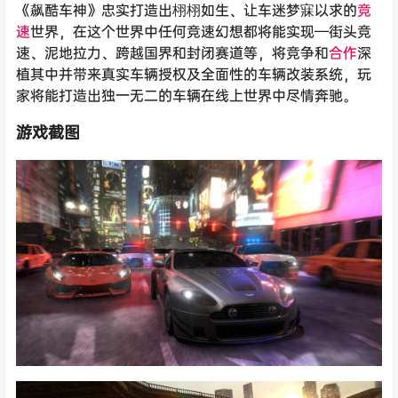
《飙酷车神》忠实打造出栩栩如生、让车迷梦寐以求的
竞
速
世界，在这个世界中任何竞速幻想都将能实现—街头竞
速、泥地拉力、跨越国界和封闭赛道等，将竞争和
合作
深
植其中并带来真实车辆授权及全面性的车辆改装系统，玩
家将能打造出独一无二的车辆在线上世界中尽情奔驰。
游戏截图