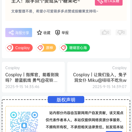
主人！顺手点个赞或买个糖果吧~
给TA买糖
文章整理不易，希望小可爱萌多多点赞或投糖果支持哦~
0
0
海报分享
收藏
举报
Cosplay
原神
珊瑚宫心海
Cosplay
Cosplay
Cosplay｜指挥官，能看到我
Cosplay｜让我们坠入，兔子
吗？ 碧蓝航线 勇气@花铃
洞女仆 Miku@喵喵不吃魚w
Hana
2025-9-15 14:35:46
2025-9-15 14:39:07
版权声明
站内部分内容由互联网用户自发贡献，该文观点
仅代表作者本人。本站仅提供网络资源分享服务，
不拥有所有权，不承担相关法律责任。如发现本站