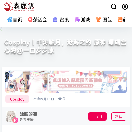
首页
茶话会
资讯
游戏
图包
美
Cosplay｜千涛触月，沧海之约 原神 珊瑚宫
心海@一口岁岁冰
0
25年9月15日
Cosplay
晚眠的猫
关注
私信
异界主宰