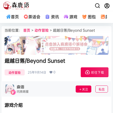
首页
茶话会
资讯
游戏
图包
美
当前位置：
首页
>
动作冒险
> 超越日落/Beyond Sunset
超越日落/Beyond Sunset
0
25年9月14日
动作冒险
前往下载
森语
关注
私信
闪亮明星
游戏介绍