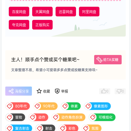
百度网盘
天翼网盘
迅雷网盘
阿里网盘
夸克网盘
正版购买
主人！顺手点个赞或买个糖果吧~
给TA买糖
文章整理不易，希望小可爱萌多多点赞或投糖果支持哦~
0
0
海报分享
收藏
举报
80年代
90年代
体素
像素图形
冒险
动作
动作角色扮演
可模组化
复古射击
射击
彩色
氛围