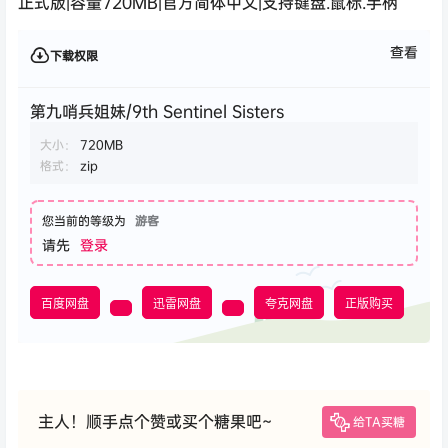
正式版|容量720MB|官方简体中文|支持键盘.鼠标.手柄
查看
下载权限
第九哨兵姐妹/9th Sentinel Sisters
大小：
720MB
格式：
zip
您当前的等级为
游客
请先
登录
百度网盘
迅雷网盘
夸克网盘
正版购买
主人！顺手点个赞或买个糖果吧~
给TA买糖