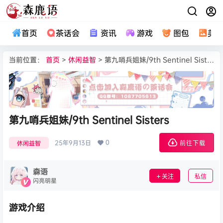
首页
茶话会
资讯
游戏
图包
美
当前位置：
首页
>
休闲益智
> 第九哨兵姐妹/9th Sentinel Sisters
第九哨兵姐妹/9th Sentinel Sisters
0
25年9月13日
休闲益智
前往下载
森语
关注
私信
闪亮明星
游戏介绍