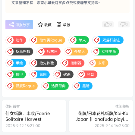
文章整理不易，希望小可爱萌多多点赞或投糖果支持哦~
0
0
海报分享
收藏
举报
动作
动作类Rogue
单人
双摇杆射击
反乌托邦
后末日
外星人
女性主角
手绘
抢先体验
控制器
未来
机甲
氛围
砍杀
科幻
轻度Rogue
选择取向
黑暗
休闲益智
休闲益智
仙女纸牌：丰收/Faerie
花牌/日本花札纸牌/Koi-Koi
Solitaire Harvest
Japan [Hanafuda playing
cards]
2025-9-12 13:27:00
2025-9-14 16:25:00