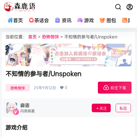
首页
茶话会
资讯
游戏
图包
美
当前位置：
首页
>
恐怖惊悚
> 不知情的参与者/Unspoken
不知情的参与者/Unspoken
0
25年9月12日
恐怖惊悚
前往下载
森语
关注
私信
闪亮明星
游戏介绍