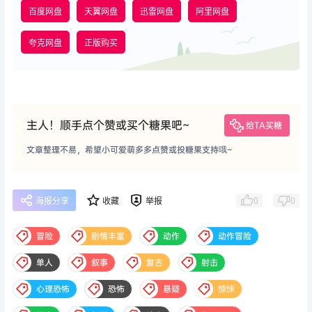
百度网盘
天翼网盘
迅雷网盘
阿里网盘
夸克网盘
正版购买
主人！顺手点个赞或买个糖果吧~
给TA买糖
文章整理不易，希望小可爱萌多多点赞或投糖果支持哦~
0
0
海报分享
收藏
举报
冒险
剧情丰富
动作
动作冒险
单人
叙事
复古
射击
心理恐怖
恐怖
悬疑
惊悚