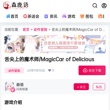
首页
茶话会
资讯
游戏
图包
美
当前位置：
首页
>
动作冒险
> 舌尖上的魔术师/MagicCar of Delicious
舌尖上的魔术师/MagicCar of Delicious
0
25年9月10日
动作冒险
前往下载
森语
关注
私信
闪亮明星
游戏介绍