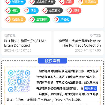
弹幕射击
战术角色扮演
探索
棋盘游戏
模拟
沙盒
生活模拟
策略
轨道射击
迷宫探索
风格化
动作冒险
动作冒险
喋血街头：脑损伤/POSTAL:
神经猫：完美合集/Bubsy in:
Brain Damaged
The Purrfect Collection
2025-9-10 16:07:00
2025-9-11 17:17:00
版权声明
站内部分内容由互联网用户自发贡献，该文观点
仅代表作者本人。本站仅提供网络资源分享服务，
不拥有所有权，不承担相关法律责任。如发现本站
有涉嫌抄袭侵权/违法违规的内容， 请
联系我们
一经核实，立即删除。并对发布账号进行永久封禁
处理。在为用户提供最好的产品同时，保证优秀的服务质量。