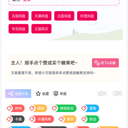
百度网盘
天翼网盘
迅雷网盘
阿里网盘
夸克网盘
正版购买
主人！顺手点个赞或买个糖果吧~
给TA买糖
文章整理不易，希望小可爱萌多多点赞或投糖果支持哦~
0
0
海报分享
收藏
举报
休闲
俯视
俯视射击
冒险
卡通
卡通风格
塔防
射击