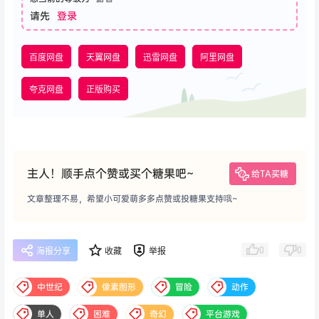
请先
登录
百度网盘
天翼网盘
迅雷网盘
阿里网盘
夸克网盘
正版购买
主人！顺手点个赞或买个糖果吧~
给TA买糖
文章整理不易，希望小可爱萌多多点赞或投糖果支持哦~
0
0
海报分享
收藏
举报
中世纪
像素图形
冒险
动作
单人
困难
奇幻
平台游戏