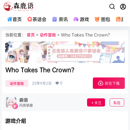
首页
茶话会
资讯
游戏
图包
美
当前位置：
首页
>
动作冒险
> Who Takes The Crown?
Who Takes The Crown?
0
25年9月2日
动作冒险
前往下载
森语
关注
私信
闪亮明星
游戏介绍