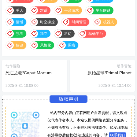
单人
对话
平台游戏
平台解谜
情感
时空操控
时间管理
机器人
氛围
独立
科幻
精确平台
解谜
风格化
黑暗
动作冒险
动作冒险
死亡之帽/Caput Mortum
原始星球/Primal Planet
2025-8-31 10:08:00
2025-8-31 13:14:00
版权声明
站内部分内容由互联网用户自发贡献，该文观点
仅代表作者本人。本站仅提供网络资源分享服务，
不拥有所有权，不承担相关法律责任。如发现本站
有涉嫌抄袭侵权/违法违规的内容， 请
联系我们