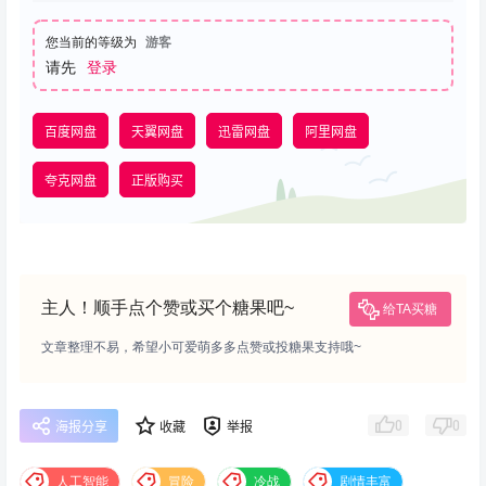
您当前的等级为
游客
请先
登录
百度网盘
天翼网盘
迅雷网盘
阿里网盘
夸克网盘
正版购买
主人！顺手点个赞或买个糖果吧~
给TA买糖
文章整理不易，希望小可爱萌多多点赞或投糖果支持哦~
0
0
海报分享
收藏
举报
人工智能
冒险
冷战
剧情丰富