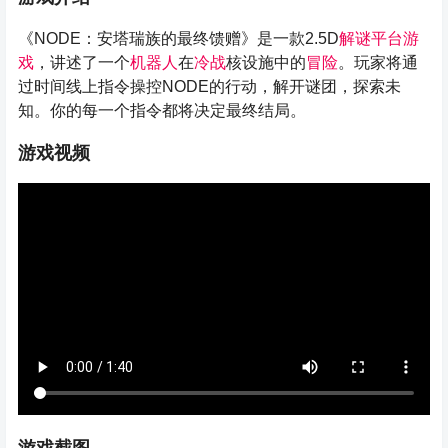
《NODE：安塔瑞族的最终馈赠》是一款2.5D
解谜
平台游
戏
，讲述了一个
机器人
在
冷战
核设施中的
冒险
。玩家将通
过时间线上指令操控NODE的行动，解开谜团，探索未
知。你的每一个指令都将决定最终结局。
游戏视频