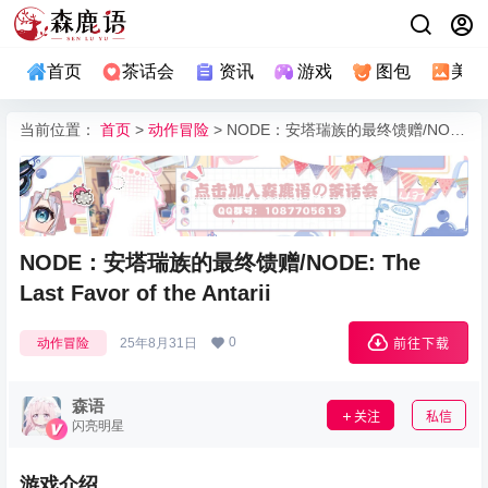
首页
茶话会
资讯
游戏
图包
美图
当前位置：
首页
>
动作冒险
> NODE：安塔瑞族的最终馈赠/NODE: The Last Favor of the Antarii
NODE：安塔瑞族的最终馈赠/NODE: The
Last Favor of the Antarii
0
动作冒险
25年8月31日
前往下载
森语
关注
私信
闪亮明星
游戏介绍