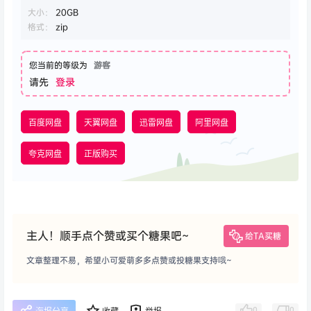
大小：
20GB
格式：
zip
您当前的等级为
游客
请先
登录
百度网盘
天翼网盘
迅雷网盘
阿里网盘
夸克网盘
正版购买
主人！顺手点个赞或买个糖果吧~
给TA买糖
文章整理不易，希望小可爱萌多多点赞或投糖果支持哦~
0
0