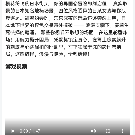
樱花纷飞的日本街头，你的异国恋冒险即刻启程！ 真实取
景的日本知名地标场景，四位风格迥异的日系女孩与你浪
漫邂逅。甜蜜约会时，东京深夜的玩命追逐突然上演，日
本地下世界的权色交易意外撞破 —— 浪漫皮囊下，藏着生
死抉择的暗涌。 那些你想都不敢想的场面，在这里轮番炸
场！用魄力撕开困局，凭默契锁定真心，在肾上腺素飙升
的刺激与心跳漏拍的悸动里，写下独属于你的跨国恋结
局。这趟旅程，浪漫与惊险，全都给你！
游戏视频