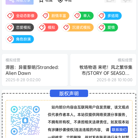
海报分享
收藏
举报
全动态影像
剧情丰富
单人
多结局
恋爱模拟
模拟
沉浸式模拟
爱情
角色扮演
模拟经营
模拟经营
滞困：异星黎明/Stranded:
牧场物语 来吧！风之繁华集
Alien Dawn
市/STORY OF SEASONS:
Grand Bazaar
2025-8-28 0:02:00
2025-8-28 10:10:00
版权声明
站内部分内容由互联网用户自发贡献，该文观点
仅代表作者本人。本站仅提供网络资源分享服务，
不拥有所有权，不承担相关法律责任。如发现本站
有涉嫌抄袭侵权/违法违规的内容， 请
联系我们
一经核实，立即删除。并对发布账号进行永久封禁