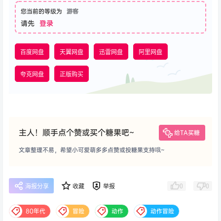
您当前的等级为
游客
请先
登录
百度网盘
天翼网盘
迅雷网盘
阿里网盘
夸克网盘
正版购买
主人！顺手点个赞或买个糖果吧~
给TA买糖
文章整理不易，希望小可爱萌多多点赞或投糖果支持哦~
0
0
海报分享
收藏
举报
80年代
冒险
动作
动作冒险