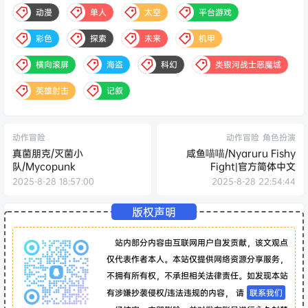
动漫
单人
太空
平台游戏
彩色
探索
未来
机甲
横向滚屏
海盗
科幻
类银河战士恶魔城
英雄射击
记叙
动作冒险
动作冒险
角色扮演
真菌朋克/灭菌小
咸鱼喵喵/Nyaruru Fishy
队/Mycopunk
Fight|官方简体中文
2025-8-28 18:57:00
2025-8-28 22:54:44
版权声明
站内部分内容由互联网用户自发贡献，该文观点
仅代表作者本人。本站仅提供网络资源分享服务，
不拥有所有权，不承担相关法律责任。如发现本站
有涉嫌抄袭侵权/违法违规的内容， 请
联系我们