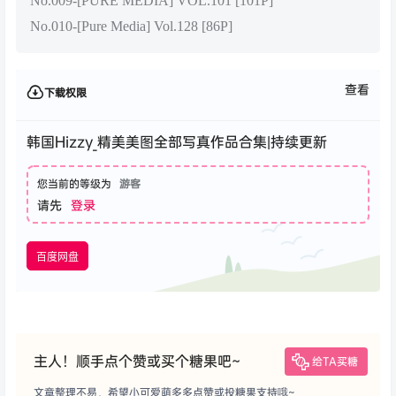
No.009-[PURE MEDIA] VOL.101 [101P]
No.010-[Pure Media] Vol.128 [86P]
查看
下载权限
韩国Hizzy_精美美图全部写真作品合集|持续更新
您当前的等级为
游客
请先
登录
百度网盘
主人！顺手点个赞或买个糖果吧~
给TA买糖
文章整理不易，希望小可爱萌多多点赞或投糖果支持哦~