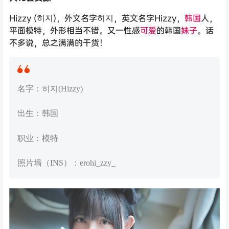
Hizzy (히지)，外文名字히지，英文名字Hizzy，
韩国
人，
平面模特，外形相当不错。又一性感
可爱
的韩国
妹子
。话
不多说，总之满满的干货！
名字：히지(Hizzy)
出生：韩国
职业：模特
照片墙（INS）：erohi_zzy_