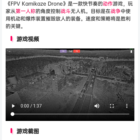
《FPV Kamikaze Drone》是一款快节奏的
动作
游戏，玩
家从
第一人称
的角度控制
战斗
无人机。目标是在
战争
中使
用机动和爆炸装置摧毁敌人的装备。速度和策略将是胜利
的关键。
游戏视频
游戏截图