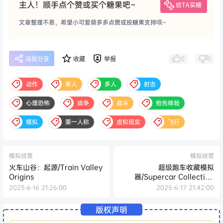
主人！顺手点个赞或买个糖果吧~
给TA买糖
文章整理不易，希望小可爱萌多多点赞或投糖果支持哦~
0
0
海报分享
收藏
举报
动作
单人
多人
射击
心理恐怖
战争
战斗
抢先体验
模拟
第一人称
虚拟现实
飞行
模拟经营
模拟经营
火车山谷：起源/Train Valley
超级跑车收藏模拟
Origins
器/Supercar Collection
Simulator
2025-6-16 21:26:00
2025-6-17 21:42:00
版权声明