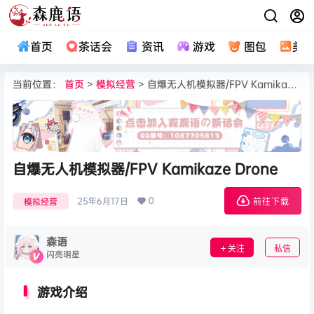
首页
茶话会
资讯
游戏
图包
美
当前位置：
首页
>
模拟经营
> 自爆无人机模拟器/FPV Kamikaze Drone
自爆无人机模拟器/FPV Kamikaze Drone
0
25年6月17日
模拟经营
前往下载
森语
关注
私信
闪亮明星
游戏介绍