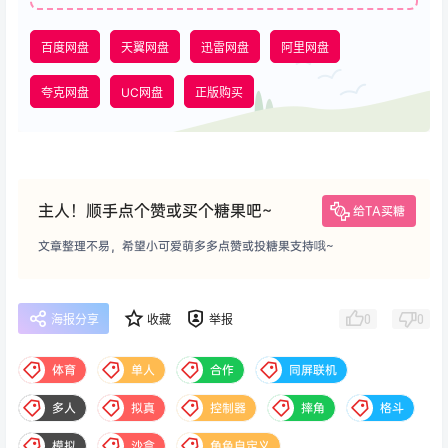
百度网盘
天翼网盘
迅雷网盘
阿里网盘
夸克网盘
UC网盘
正版购买
主人！顺手点个赞或买个糖果吧~
给TA买糖
文章整理不易，希望小可爱萌多多点赞或投糖果支持哦~
0
0
海报分享
收藏
举报
体育
单人
合作
同屏联机
多人
拟真
控制器
摔角
格斗
模拟
沙盒
角色自定义