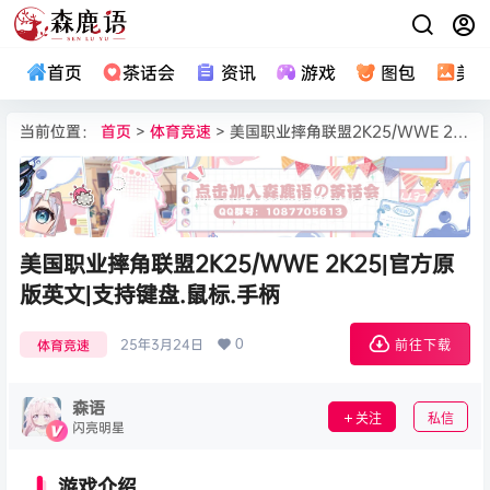
首页
茶话会
资讯
游戏
图包
美
当前位置：
首页
>
体育竞速
> 美国职业摔角联盟2K25/WWE 2K25|官方原版英文|支持键盘.鼠标.手柄
美国职业摔角联盟2K25/WWE 2K25|官方原
版英文|支持键盘.鼠标.手柄
0
25年3月24日
体育竞速
前往下载
森语
关注
私信
闪亮明星
游戏介绍