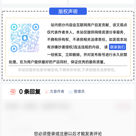
版权声明
站内部分内容由互联网用户自发贡献，该文观点
仅代表作者本人。本站仅提供网络资源分享服务，
不拥有所有权，不承担相关法律责任。如发现本站
有涉嫌抄袭侵权/违法违规的内容， 请
联系我们
一经核实，立即删除。并对发布账号进行永久封禁
处理。在为用户提供最好的产品同时，保证优秀的服务质量。
本站仅提供信息存储空间,不拥有所有权,不承担相关法律责任。
0 条回复
文章作者
管理员
A
M
欢迎您，新朋友，感谢参与互动！
确认修改
您必须登录或注册以后才能发表评论