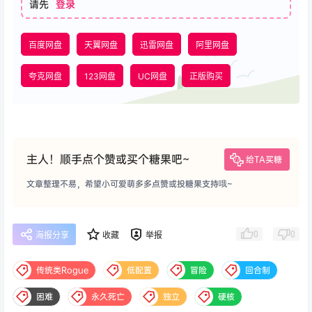
请先
登录
百度网盘
天翼网盘
迅雷网盘
阿里网盘
夸克网盘
123网盘
UC网盘
正版购买
主人！顺手点个赞或买个糖果吧~
给TA买糖
文章整理不易，希望小可爱萌多多点赞或投糖果支持哦~
0
0
海报分享
收藏
举报
传统类Rogue
低配置
冒险
回合制
困难
永久死亡
独立
硬核