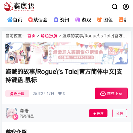
首页
茶话会
资讯
游戏
图包
美
当前位置：
首页
>
角色扮演
> 盗贼的故事/Rogue\’s Tale|官方简体中文|支持键盘.鼠标
盗贼的故事/Rogue\’s Tale|官方简体中文|支
持键盘.鼠标
0
25年2月17日
角色扮演
前往下载
森语
关注
私信
闪亮明星
游戏介绍