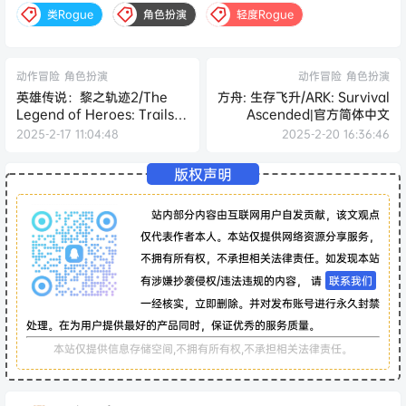
类Rogue
角色扮演
轻度Rogue
动作冒险
角色扮演
动作冒险
角色扮演
英雄传说：黎之轨迹2/The
方舟: 生存飞升/ARK: Survival
Legend of Heroes: Trails
Ascended|官方简体中文
through Daybreak II
2025-2-17 11:04:48
2025-2-20 16:36:46
版权声明
站内部分内容由互联网用户自发贡献，该文观点
仅代表作者本人。本站仅提供网络资源分享服务，
不拥有所有权，不承担相关法律责任。如发现本站
有涉嫌抄袭侵权/违法违规的内容， 请
联系我们
一经核实，立即删除。并对发布账号进行永久封禁
处理。在为用户提供最好的产品同时，保证优秀的服务质量。
本站仅提供信息存储空间,不拥有所有权,不承担相关法律责任。