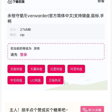
查看
下载权限
永恒守望/Everwarder|官方简体中文|支持键盘.鼠标.手
柄
大小：
276MB
格式：
zip
您当前的等级为
游客
请先
登录
百度网盘
天翼网盘
迅雷网盘
阿里网盘
夸克网盘
UC网盘
正版购买
主人！顺手点个赞或买个糖果吧~
给TA买糖