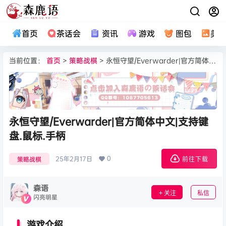
首页
茶话会
资讯
游戏
图包
美
当前位置：
首页
>
策略战棋
> 永恒守望/Everwarder|官方简体中文|支持键盘.鼠标.手柄
永恒守望/Everwarder|官方简体中文|支持键
盘.鼠标.手柄
0
25年2月17日
策略战棋
前往下载
森语
关注
私信
闪亮明星
游戏介绍