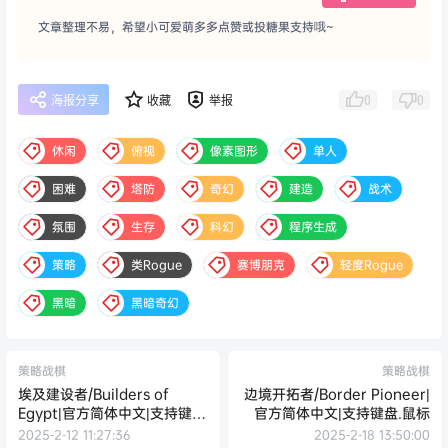
文章整理不易，希望小可爱萌多多点赞或投糖果支持哦~
0
0
海报分享
收藏
举报
休闲
俯视
像素图形
单人
困难
塔防
奇幻
建造
战术
氛围
生存
科幻
程序生成
策略
类Rogue
赛博朋克
轻度Rogue
黑暗
黑暗奇幻
策略战棋
策略战棋
埃及建设者/Builders of
边境开拓者/Border Pioneer|
Egypt|官方简体中文|支持键
官方简体中文|支持键盘.鼠标
盘.鼠标.手柄
2025-2-12 11:27:36
2025-2-18 13:50:00