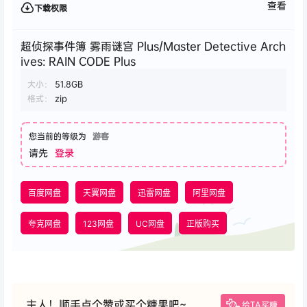
查看
下载权限
超侦探事件簿 雾雨谜宫 Plus/Master Detective Arch
ives: RAIN CODE Plus
大小：
51.8GB
格式：
zip
您当前的等级为
游客
请先
登录
百度网盘
天翼网盘
迅雷网盘
阿里网盘
夸克网盘
123网盘
UC网盘
正版购买
主人！顺手点个赞或买个糖果吧~
给TA买糖