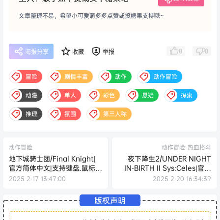
文章整理不易，希望小可爱萌多多点赞或投糖果支持哦~
0
0
海报分享
收藏
举报
冒险
剧情丰富
动作
动作冒险
动漫
单人
彩色
悬疑
探索
推理
氛围
第三人称
动作冒险
动作冒险
热血格斗
地下城骑士团/Final Knight|
夜下降生2/UNDER NIGHT
官方简体中文|支持键盘.鼠标.
IN-BIRTH II Sys:Celes|官方
手柄
简体中文
2025-2-17 13:47:00
2025-2-20 16:34:39
版权声明