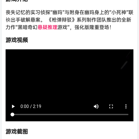
丧失记忆的实习侦探“幽玛”与附身在幽玛身上的“小死神”联
袂出手破解悬案。 《枪弹辩驳》系列制作团队推出的全新
力作“黑暗奇幻
悬疑
推理
游戏”，强化版隆重登场！
游戏视频
游戏截图