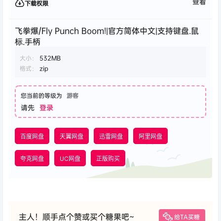
查看
下载权限
飞拳爆/Fly Punch Boom!|官方简体中文|支持键盘.鼠
标.手柄
大小：
532MB
格式：
zip
您当前的等级为
游客
请先
登录
百度网盘
天翼网盘
迅雷网盘
阿里网盘
夸克网盘
UC网盘
正版购买
主人！顺手点个赞或买个糖果吧~
给TA买糖