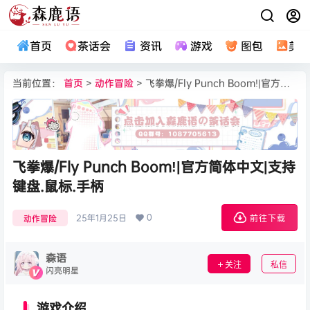
首页
茶话会
资讯
游戏
图包
美
当前位置：
首页
>
动作冒险
> 飞拳爆/Fly Punch Boom!|官方简体中文|支持键盘.鼠标.手柄
飞拳爆/Fly Punch Boom!|官方简体中文|支持
键盘.鼠标.手柄
0
25年1月25日
动作冒险
前往下载
森语
关注
私信
闪亮明星
游戏介绍