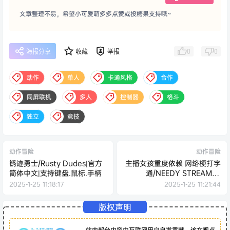
文章整理不易，希望小可爱萌多多点赞或投糖果支持哦~
0
0
海报分享
收藏
举报
动作
单人
卡通风格
合作
同屏联机
多人
控制器
格斗
独立
竞技
动作冒险
动作冒险
锈迹勇士/Rusty Dudes|官方
主播女孩重度依赖 网络梗打字
简体中文|支持键盘.鼠标.手柄
通/NEEDY STREAMER
OVERLOAD: Typing of The
2025-1-25 11:18:17
2025-1-25 11:21:44
Net
版权声明
站内部分内容由互联网用户自发贡献，该文观点