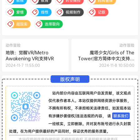
教程
教育
时空操控
时间管理
爱情
线性
视频制作
记叙
超现实
选择取向
动作冒险
动作冒险
地铁：觉醒VR/Metro
魔塔少女/Girls of The
Awakening VR|支持VR
Tower|官方简体中文|支持键
盘.鼠标
2024-11-7 11:55:00
2024-11-8 10:50:00
版权声明
站内部分内容由互联网用户自发贡献，该文观点
仅代表作者本人。本站仅提供网络资源分享服务，
不拥有所有权，不承担相关法律责任。如发现本站
有涉嫌抄袭侵权/违法违规的内容， 请
联系我们
一经核实，立即删除。并对发布账号进行永久封禁
处理。在为用户提供最好的产品同时，保证优秀的服务质量。
本站仅提供信息存储空间,不拥有所有权,不承担相关法律责任。