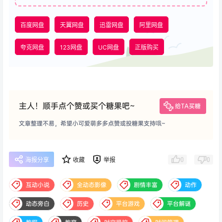
百度网盘
天翼网盘
迅雷网盘
阿里网盘
夸克网盘
123网盘
UC网盘
正版购买
主人！顺手点个赞或买个糖果吧~
给TA买糖
文章整理不易，希望小可爱萌多多点赞或投糖果支持哦~
0
0
海报分享
收藏
举报
互动小说
全动态影像
剧情丰富
动作
动态旁白
历史
平台游戏
平台解谜