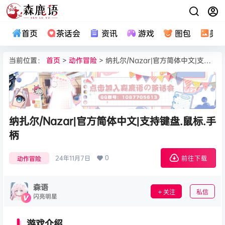
首页
茶话会
资讯
游戏
图包
美
当前位置：
首页
>
动作冒险
> 纳扎尔/Nazar|官方简体中文|支持键盘.鼠标.手柄
纳扎尔/Nazar|官方简体中文|支持键盘.鼠标.手
柄
0
24年11月7日
动作冒险
前往下载
森语
关注
私信
闪亮明星
游戏介绍