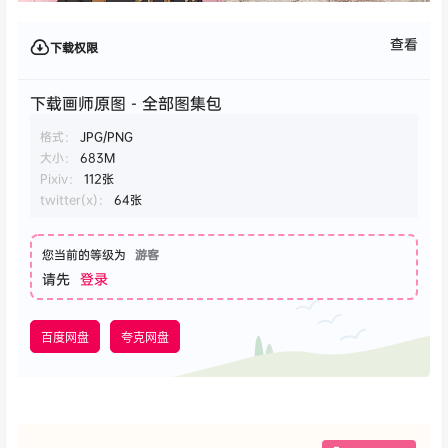
查看
下载权限
下载画师原图 - 全部图集包
格式：
JPG/PNG
大小：
683M
Pixiv：
112张
twitter(x)：
64张
您当前的等级为
游客
请先
登录
百度网盘
夸克网盘