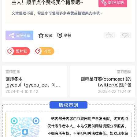
主人！顺手点个赞或买个糖果吧~
给TA买糖
文章整理不易，希望小可爱萌多多点赞或投糖果支持哦~
0
0
海报分享
收藏
举报
图片包
거품
画师图集
画师图集
画师冬木
画师星守奏(otomosati)的
_gyeoul（gyeou_lee、이겨
twitter(x)图片包
울）的pixiv+twitter(x)图片
2024-11-4 10:11:42
2025-1-22 11:24:01
包
版权声明
站内部分内容由互联网用户自发贡献，该文观点
仅代表作者本人。本站仅提供网络资源分享服务，
不拥有所有权，不承担相关法律责任。如发现本站