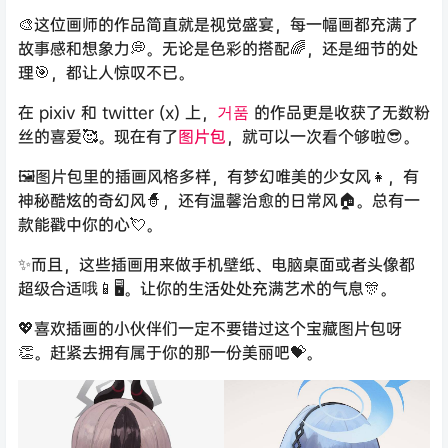
🎨这位画师的作品简直就是视觉盛宴，每一幅画都充满了
故事感和想象力💭。无论是色彩的搭配🌈，还是细节的处
理🎯，都让人惊叹不已。
在 pixiv 和 twitter (x) 上，
거품
的作品更是收获了无数粉
丝的喜爱🥰。现在有了
图片包
，就可以一次看个够啦😎。
🖼️图片包里的插画风格多样，有梦幻唯美的少女风👧，有
神秘酷炫的奇幻风🧙‍，还有温馨治愈的日常风🏠。总有一
款能戳中你的心💘。
✨而且，这些插画用来做手机壁纸、电脑桌面或者头像都
超级合适哦📱🖥️。让你的生活处处充满艺术的气息🎊。
💖喜欢插画的小伙伴们一定不要错过这个宝藏图片包呀
👏。赶紧去拥有属于你的那一份美丽吧💝。