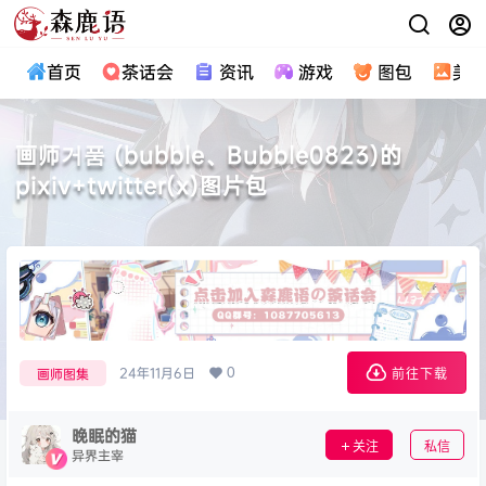
首页
茶话会
资讯
游戏
图包
美
画师거품 (bubble、Bubble0823)的
pixiv+twitter(x)图片包
0
24年11月6日
画师图集
前往下载
晚眠的猫
关注
私信
异界主宰