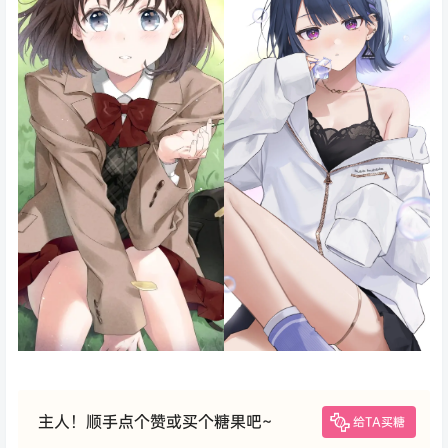
主人！顺手点个赞或买个糖果吧~
给TA买糖