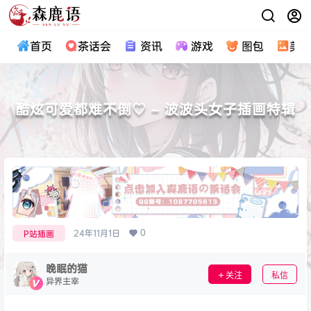
首页
茶话会
资讯
游戏
图包
美
酷炫可爱都难不倒♡ – 波波头女子插画特辑
0
24年11月1日
P站插画
晚眠的猫
关注
私信
异界主宰