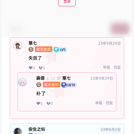
登录
表情包
提交
草七
23年9月29日
钻石会员
失效了
举报
回复
0
0
森语
草七
@
23年9月29日
A
M
钻石会员
补了
举报
回复
0
0
安生之钰
23年8月2日