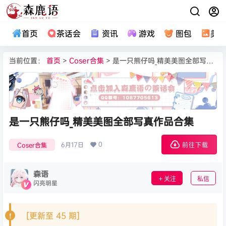
首页
茶话会
资讯
游戏
图包
美
当前位置：
首页
>
Coser合集
> 是一只熊仔吗_精美美图全部写真作品合集
是一只熊仔吗_精美美图全部写真作品合集
0
6月17日
Coser合集
前往下载
森语
关注
私信
闪亮明星
[更新至 45 期]