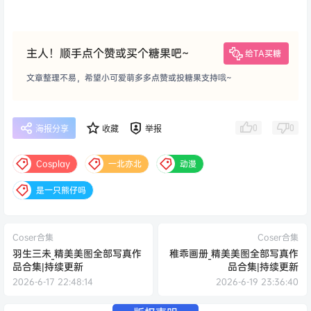
主人！顺手点个赞或买个糖果吧~
给TA买糖
文章整理不易，希望小可爱萌多多点赞或投糖果支持哦~
0
0
海报分享
收藏
举报
Cosplay
一北亦北
动漫
是一只熊仔吗
Coser合集
Coser合集
羽生三未_精美美图全部写真作
稚乖画册_精美美图全部写真作
品合集|持续更新
品合集|持续更新
2026-6-17 22:48:14
2026-6-19 23:36:40