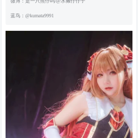
微博：是一只熊仔吗/@水獭仔仔子
蓝鸟：@kumata9991