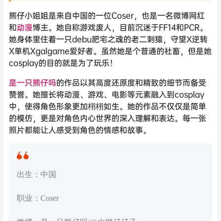
熊仔小姐姐是来自中国的一位Coser，也是一名微博网红
和
动漫
博主。她自称游戏废人，目前沉迷于FF14和PCR。
她身体里住着一只debu肥宅之魂的老二刺猿，守望X逆转
X单机Xgalgame爱好者。虽然她是个普通的社畜，但是她
cosplay的目的就是为了玩乐！
是一只熊仔吗
的作品以其高度还原度和精致的细节而备受
赞誉。她擅长将动漫、游戏、电影等元素融入到cosplay
中，使得角色形象更加栩栩如生。她的作品不仅仅是简单
的模仿，更是对角色内心世界的深入理解和表达。每一张
照片都能让人感受到角色的情感和故事。
出生：中国
职业：Coser