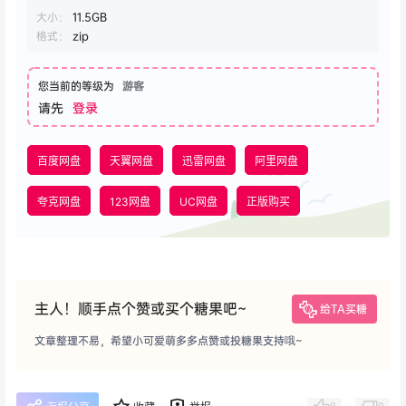
大小：
11.5GB
格式：
zip
您当前的等级为
游客
请先
登录
百度网盘
天翼网盘
迅雷网盘
阿里网盘
夸克网盘
123网盘
UC网盘
正版购买
主人！顺手点个赞或买个糖果吧~
给TA买糖
文章整理不易，希望小可爱萌多多点赞或投糖果支持哦~