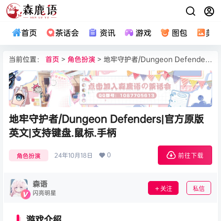
首页
茶话会
资讯
游戏
图包
美
当前位置：
首页
>
角色扮演
> 地牢守护者/Dungeon Defenders|官方原版英文|支持键盘.鼠标.手柄
地牢守护者/Dungeon Defenders|官方原版
英文|支持键盘.鼠标.手柄
0
24年10月18日
角色扮演
前往下载
森语
关注
私信
闪亮明星
游戏介绍