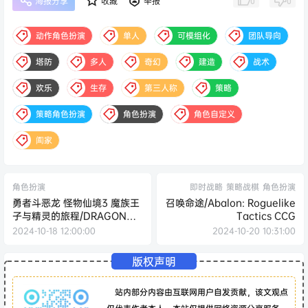
0
0
海报分享
收藏
举报
动作角色扮演
单人
可模组化
团队导向
塔防
多人
奇幻
建造
战术
欢乐
生存
第三人称
策略
策略角色扮演
角色扮演
角色自定义
阖家
角色扮演
即时战略
策略战棋
角色扮演
勇者斗恶龙 怪物仙境3 魔族王
召唤命途/Abalon: Roguelike
子与精灵的旅程/DRAGON
Tactics CCG
QUEST MONSTERS: The
2024-10-18 12:00:00
2024-10-20 10:31:00
Dark Prince
版权声明
站内部分内容由互联网用户自发贡献，该文观点