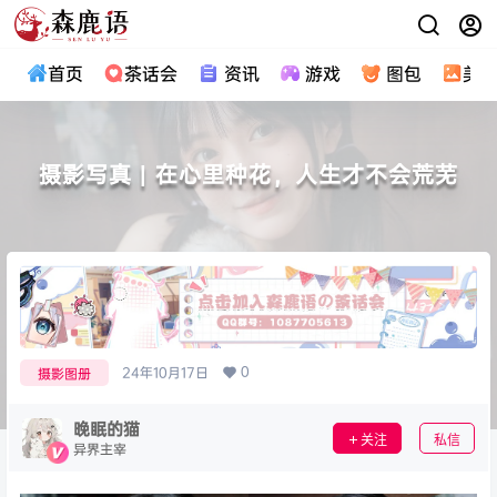
首页
茶话会
资讯
游戏
图包
美
摄影写真 | 在心里种花，人生才不会荒芜
0
24年10月17日
摄影图册
晚眠的猫
关注
私信
异界主宰