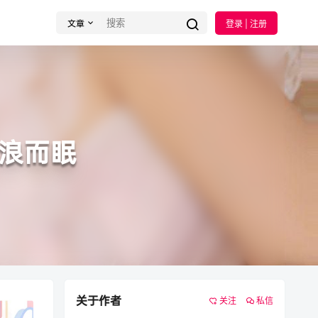
文章
登录 | 注册
枕浪而眠
关于作者
关注
私信