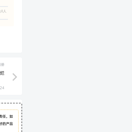
共0人
图册
灿烂
:24
责任。如
好的产品