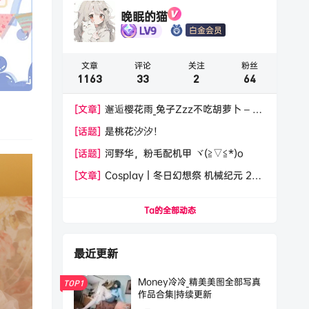
晚眠的猫
白金会员
文章
评论
关注
粉丝
1163
33
2
64
[文章]
邂逅樱花雨_兔子Zzz不吃胡萝卜 – 写
真美图作品在线欣赏
[话题]
是桃花汐汐！
[话题]
河野华，粉毛配机甲 ヾ(≧▽≦*)o
[文章]
Cosplay｜冬日幻想祭 机械纪元 2b
圣诞@泥头跳跳猫
Ta的全部动态
最近更新
Money冷冷_精美美图全部写真
TOP1
作品合集|持续更新