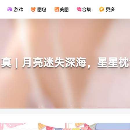
游戏
图包
美图
合集
更多
真 | 月亮迷失深海，星星