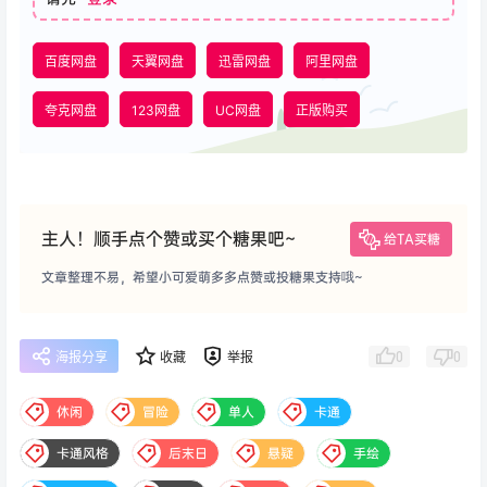
百度网盘
天翼网盘
迅雷网盘
阿里网盘
夸克网盘
123网盘
UC网盘
正版购买
主人！顺手点个赞或买个糖果吧~
给TA买糖
文章整理不易，希望小可爱萌多多点赞或投糖果支持哦~
0
0
海报分享
收藏
举报
休闲
冒险
单人
卡通
卡通风格
后末日
悬疑
手绘