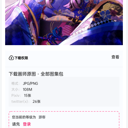
查看
下载权限
下载画师原图 - 全部图集包
格式：
JPG/PNG
大小：
108M
Pixiv：
15张
twitter(x)：
26张
您当前的等级为
游客
请先
登录