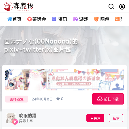
首页
茶话会
资讯
游戏
图包
美
画师ナノな(00Nanona)的
pixiv+twitter(x)图片包
0
24年10月8日
画师图集
前往下载
晚眠的猫
关注
私信
异界主宰