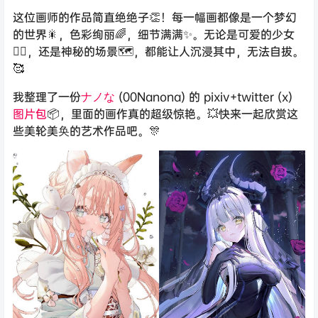
这位画师的作品简直绝绝子👏！每一幅画都像是一个梦幻
的世界🎇，色彩绚丽🌈，细节满满✨。无论是可爱的少女
🧚‍♀️，还是神秘的场景🗺️，都能让人沉浸其中，无法自拔。
🥰
我整理了一份
ナノな
(00Nanona) 的 pixiv+twitter (x)
图片包
📦，里面的画作真的超级惊艳。💥快来一起欣赏这
些美轮美奂的艺术作品吧。🎊