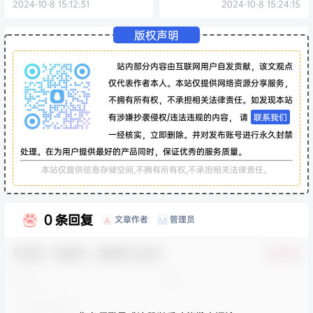
も）的pixiv+twitter(x)图片
2024-10-8 15:12:31
2024-10-8 15:24:15
包
版权声明
站内部分内容由互联网用户自发贡献，该文观点
仅代表作者本人。本站仅提供网络资源分享服务，
不拥有所有权，不承担相关法律责任。如发现本站
有涉嫌抄袭侵权/违法违规的内容， 请
联系我们
一经核实，立即删除。并对发布账号进行永久封禁
处理。在为用户提供最好的产品同时，保证优秀的服务质量。
本站仅提供信息存储空间,不拥有所有权,不承担相关法律责任。
0 条回复
文章作者
管理员
A
M
欢迎您，新朋友，感谢参与互动！
确认修改