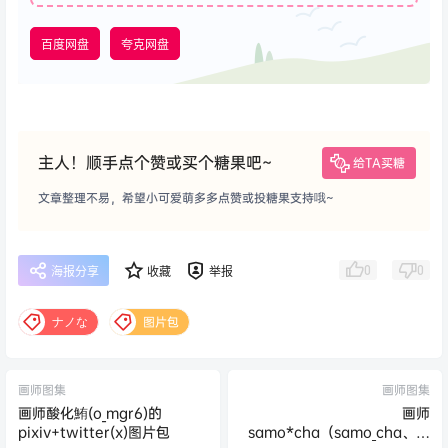
百度网盘
夸克网盘
主人！顺手点个赞或买个糖果吧~
给TA买糖
文章整理不易，希望小可爱萌多多点赞或投糖果支持哦~
0
0
海报分享
收藏
举报
ナノな
图片包
画师图集
画师图集
画师酸化鮪(o_mgr6)的
画师
pixiv+twitter(x)图片包
samo*cha（samo_cha、さ