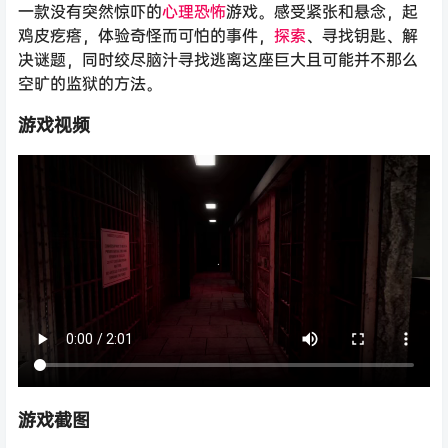
一款没有突然惊吓的
心理
恐怖
游戏。感受紧张和悬念，起
鸡皮疙瘩，体验奇怪而可怕的事件，
探索
、寻找钥匙、解
决谜题，同时绞尽脑汁寻找逃离这座巨大且可能并不那么
空旷的监狱的方法。
游戏视频
游戏截图