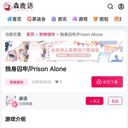
首页
茶话会
资讯
游戏
图包
美
当前位置：
首页
>
恐怖惊悚
> 独身囚牢/Prison Alone
独身囚牢/Prison Alone
0
24年10月1日
恐怖惊悚
前往下载
森语
关注
私信
闪亮明星
游戏介绍