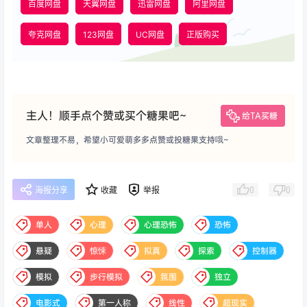
百度网盘
天翼网盘
迅雷网盘
阿里网盘
夸克网盘
123网盘
UC网盘
正版购买
主人！顺手点个赞或买个糖果吧~
给TA买糖
文章整理不易，希望小可爱萌多多点赞或投糖果支持哦~
0
0
海报分享
收藏
举报
单人
心理
心理恐怖
恐怖
悬疑
惊悚
拟真
探索
控制器
模拟
步行模拟
氛围
独立
电影式
第一人称
线性
超现实