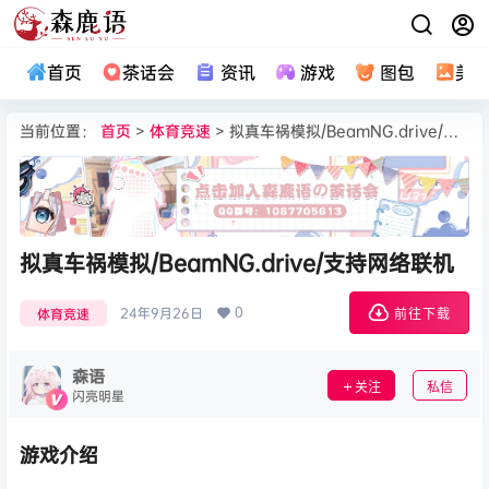
首页
茶话会
资讯
游戏
图包
美
当前位置：
首页
>
体育竞速
> 拟真车祸模拟/BeamNG.drive/支持网络联机
拟真车祸模拟/BeamNG.drive/支持网络联机
0
24年9月26日
体育竞速
前往下载
森语
关注
私信
闪亮明星
游戏介绍