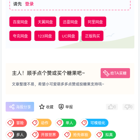
请先
登录
百度网盘
天翼网盘
迅雷网盘
阿里网盘
夸克网盘
123网盘
UC网盘
正版购买
主人！顺手点个赞或买个糖果吧~
给TA买糖
文章整理不易，希望小可爱萌多多点赞或投糖果支持哦~
0
0
海报分享
收藏
举报
冒险
动作
单人
可模组化
多人
开放世界
抢先体验
拟真