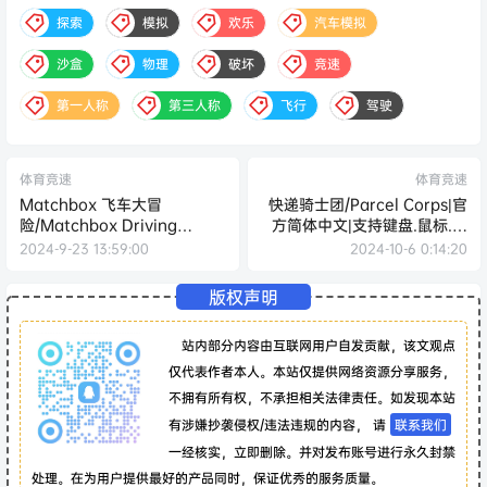
探索
模拟
欢乐
汽车模拟
沙盒
物理
破坏
竞速
第一人称
第三人称
飞行
驾驶
体育竞速
体育竞速
Matchbox 飞车大冒
快递骑士团/Parcel Corps|官
险/Matchbox Driving
方简体中文|支持键盘.鼠标.手
Adventures
柄
2024-9-23 13:59:00
2024-10-6 0:14:20
版权声明
站内部分内容由互联网用户自发贡献，该文观点
仅代表作者本人。本站仅提供网络资源分享服务，
不拥有所有权，不承担相关法律责任。如发现本站
有涉嫌抄袭侵权/违法违规的内容， 请
联系我们
一经核实，立即删除。并对发布账号进行永久封禁
处理。在为用户提供最好的产品同时，保证优秀的服务质量。