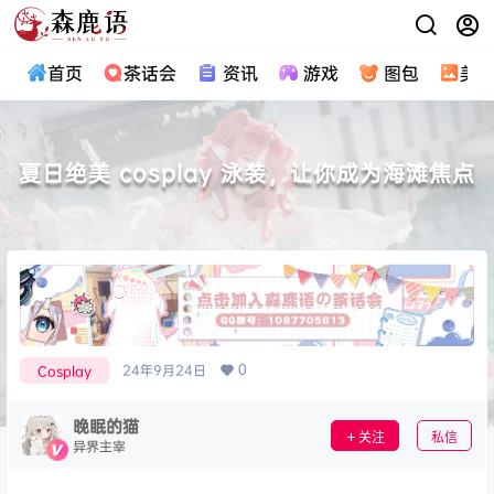
首页
茶话会
资讯
游戏
图包
美
夏日绝美 cosplay 泳装，让你成为海滩焦点
0
24年9月24日
Cosplay
晚眠的猫
关注
私信
异界主宰