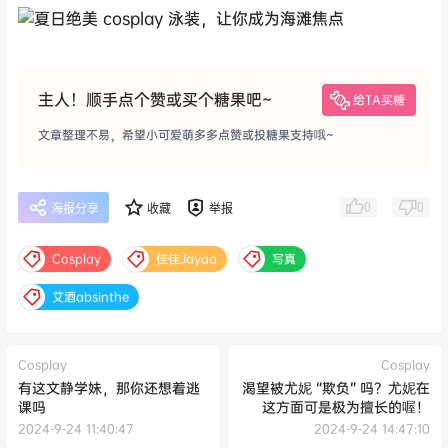
主人！顺手点个赞或买个糖果吧~
给TA买糖
文章整理不易，希望小可爱萌多多点赞或投糖果支持哦~
0
0
海报分享
收藏
举报
Cosplay
佳佳Jayaa
写真
艾酒absinthe
Cosplay
Cosplay
有这文静学妹，那你还想着逃
渴望被尤妮 “欺负” 吗？尤妮在
课吗
这方面可是极为擅长的喔！
2024-9-24 11:40:47
2024-9-24 14:47:10