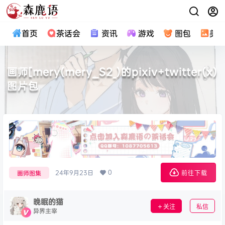
首页
茶话会
资讯
游戏
图包
美
画师[mery(mery__S2_)的pixiv+twitter(x)
图片包
0
24年9月23日
画师图集
前往下载
晚眠的猫
关注
私信
异界主宰