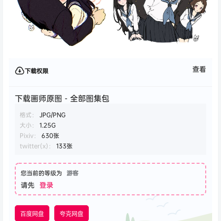
查看
下载权限
下载画师原图 - 全部图集包
格式：
JPG/PNG
大小：
1.25G
Pixiv：
630张
twitter(x)：
133张
您当前的等级为
游客
请先
登录
百度网盘
夸克网盘