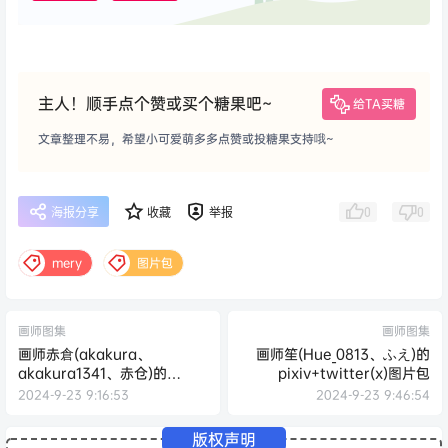
主人！顺手点个赞或买个糖果吧~
给TA买糖
文章整理不易，希望小可爱萌多多点赞或投糖果支持哦~
0
0
海报分享
收藏
举报
mery
图片包
画师图集
画师图集
画师赤倉(akakura、
画师笙(Hue_0813、ふえ)的
akakura1341、赤仓)的
pixiv+twitter(x)图片包
pixiv+twitter(x)图片包
2024-9-23 9:16:53
2024-9-23 9:46:54
版权声明