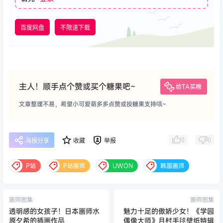
百度网盘
不限速下载
主人！顺手点个赞或买个糖果吧~
给TA买糖
文章整理不易，希望小可爱萌多多点赞或投糖果支持哦~
0
0
海报分享
收藏
举报
P站
P站画师
UWON
韩国画师
画师图集
画师图集
透明感的女孩子！日本画师水
魅力十足的傲娇少女！《学园
原夕希的插画作品
偶像大师》月村手毬壁纸特辑