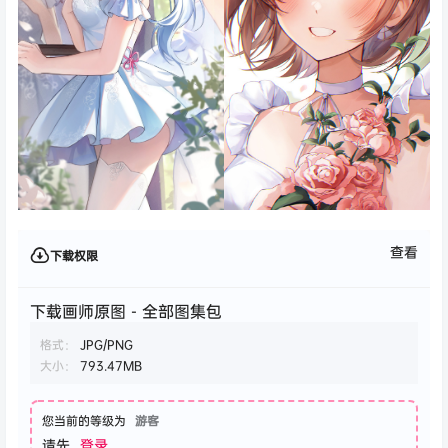
查看
下载权限
下载画师原图 - 全部图集包
格式：
JPG/PNG
大小：
793.47MB
您当前的等级为
游客
请先
登录