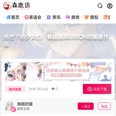
首页
茶话会
资讯
游戏
图包
美
光芒下的少女们！韩国画师UWON的插画作
品
0
24年7月26日
画师图集
前往下载
晚眠的猫
关注
私信
异界主宰