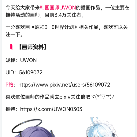
今天给大家带来
韩国画师
UWON
的插画作品，一位主要在
推特活动的画师，目前3.4万关注者。
十分喜欢画《原神》《世界计划》相关作品，喜欢可以关
注一下。
【画师资料】
昵称：UWON
UID：56109072
P站
：https://www.pixiv.net/users/56109072
喜欢这位画师的作品就去pixiv关注他吧ヾ(*´▽‘*)ﾉ
推特：https://x.com/UWON0303