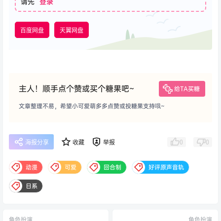
请先
登录
百度网盘
天翼网盘
主人！顺手点个赞或买个糖果吧~
给TA买糖
文章整理不易，希望小可爱萌多多点赞或投糖果支持哦~
0
0
海报分享
收藏
举报
动漫
可爱
回合制
好评原声音轨
日系
角色扮演
角色扮演