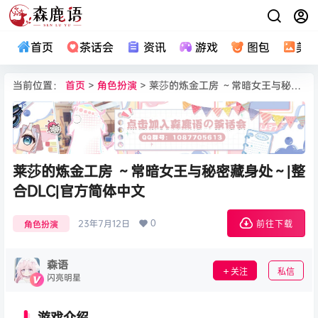
首页
茶话会
资讯
游戏
图包
美
当前位置：
首页
>
角色扮演
> 莱莎的炼金工房 ～常暗女王与秘密藏身处～|整合DLC|官方简体中文
莱莎的炼金工房 ～常暗女王与秘密藏身处～|整
合DLC|官方简体中文
0
23年7月12日
角色扮演
前往下载
森语
关注
私信
闪亮明星
游戏介绍