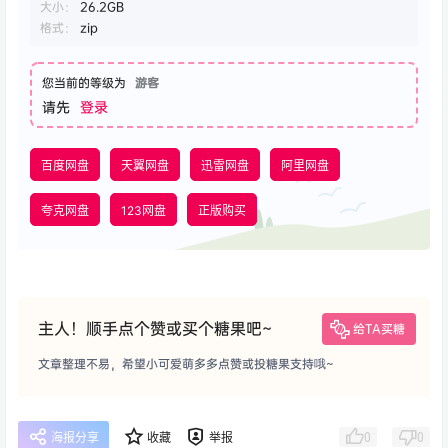
大小：
26.2GB
格式：
zip
您当前的等级为
游客
请先
登录
百度网盘
天翼网盘
迅雷网盘
阿里网盘
夸克网盘
123网盘
正版购买
主人！顺手点个赞或买个糖果吧~
给TA买糖
文章整理不易，希望小可爱萌多多点赞或投糖果支持哦~
0
0
海报分享
收藏
举报