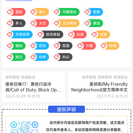
冒险
单人
可模组化
困难
多人
太空
太空模拟
建造
开放世界
抢先体验
拟真
探索
模拟
欢乐
氛围
沙盒
物理
独立
科学
科幻
动作冒险
枪战射击
动作冒险
恐怖惊悚
枪战射击
使命召唤17：黑色行动冷
美邻街/My Friendly
战/Call of Duty: Black Ops
Neighborhood|官方简体中文
Cold War|官方简体中文
2023-10-29 18:18:15
2023-11-2 14:15:11
版权声明
站内部分内容由互联网用户自发贡献，该文观点
仅代表作者本人。本站仅提供网络资源分享服务，