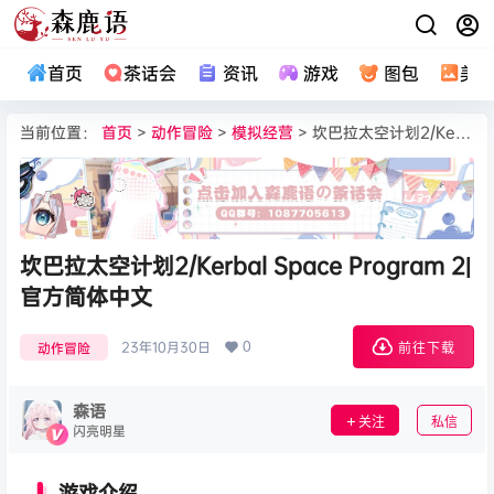
首页
茶话会
资讯
游戏
图包
美
当前位置：
首页
>
动作冒险
>
模拟经营
> 坎巴拉太空计划2/Kerbal Space Program 2|官方简体中文
坎巴拉太空计划2/Kerbal Space Program 2|
官方简体中文
0
23年10月30日
动作冒险
前往下载
森语
关注
私信
闪亮明星
游戏介绍